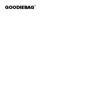
GOODIEBAG
AS
LEIE
UTSTYR?
SJEKK
OSS
UT
PÅ
HYGGLO!