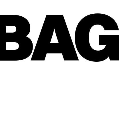
BAG
KONTAKT
OLEMARTIN@GDBG.NO
47 949 83 202