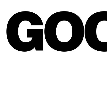
GO
OVERSIKT
HJEM
PROSJEKTER
OM OSS
UTLEIE
KONTAKT
GOODIEBAG AS® 2026